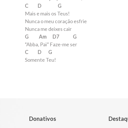
C D G
Mais e mais os Teus!
Nunca o meu coração esfrie
Nunca me deixes cair
G Am D7 G
“Abba, Pai” Faze-me ser
C D G
Somente Teu!
Donativos
Destaq