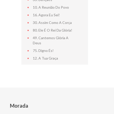
10. A Reunião Do Povo
16. Agora Eu Sei!
30. Assim Como A Corça
80. Ele É O Rei Da Glória!
49. Cantemos Glória A
Deus
75. Digno És!
12. A Tua Graça
Morada