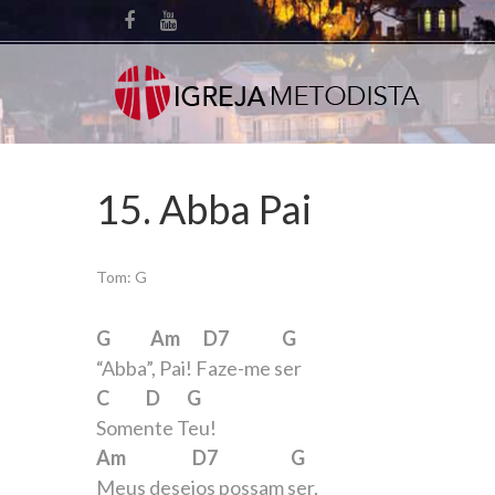
15. Abba Pai
Tom: G
G Am D7 G
“Abba”, Pai! Faze-me ser
C D G
Somente Teu!
Am D7 G
Meus desejos possam ser,