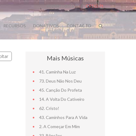
VozMetodista.pt
CREIO.pt
RECURSOS
DONATIVOS
CONTACTO
oltar
Mais Músicas
41. Caminha Na Luz
73. Deus Não Nos Deu
45. Canção Do Profeta
14. A Volta Do Cativeiro
62. Cristo!
43. Caminhos Para A Vida
2. A Começar Em Mim
33. Bênçãos