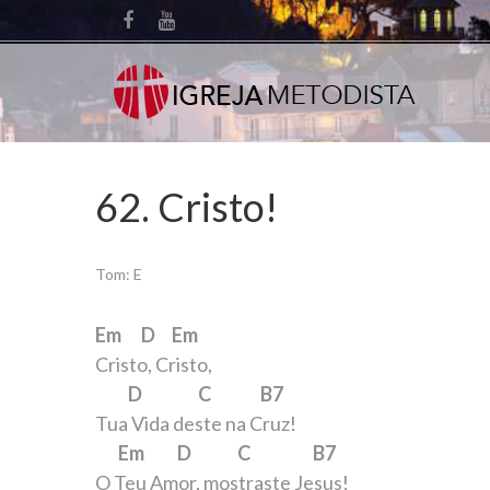
62. Cristo!
Tom: E
Em D Em
Cristo, Cristo,
D C B7
Tua Vida deste na Cruz!
Em D C B7
O Teu Amor, mostraste Jesus!