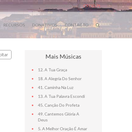
VozMetodista.pt
CREIO.pt
RECURSOS
DONATIVOS
CONTACTO
oltar
Mais Músicas
12. A Tua Graça
18. A Alegria Do Senhor
41. Caminha Na Luz
13. A Tua Palavra Escondi
45. Canção Do Profeta
49. Cantemos Glória A
Deus
5. A Melhor Oração É Amar