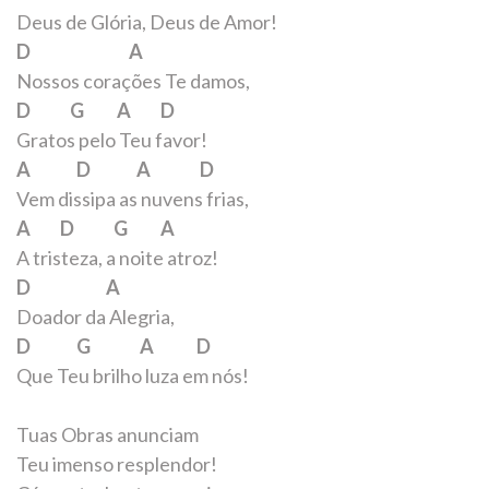
Deus de Glória, Deus de Amor!
D A
Nossos corações Te damos,
D G A D
Gratos pelo Teu favor!
A D A D
Vem dissipa as nuvens frias,
A D G A
A tristeza, a noite atroz!
D A
Doador da Alegria,
D G A D
Que Teu brilho luza em nós!
Tuas Obras anunciam
Teu imenso resplendor!