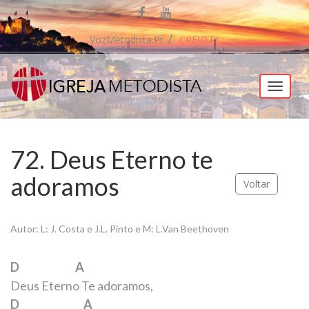
VozMetodista.pt
CREIO.pt
Menu
72. Deus Eterno te
adoramos
Voltar
Autor: L: J. Costa e J.L. Pinto e M: L.Van Beethoven
D A
Deus Eterno Te adoramos,
D A