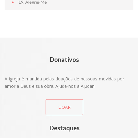
19. Alegrei-Me
CENTRO D
Donativos
A igreja é mantida pelas doações de pessoas movidas por
amor a Deus e sua obra. Ajude-nos a Ajudar!
DOAR
Destaques