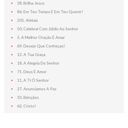
38. Brilha Jesus
86. Em Teu Tempo E Em Teu Querer!
205. Aleluia
50. Celebrai Com Júbilo Ao Senhor
NOTA DE FA
5. A Melhor Oração É Amar
69. Desejo Que Conheças!
12. A Tua Graça
18. A Alegria Do Senhor
71. Deus É Amor
11. A Ti Ó Senhor
27. Anunciamos A Paz
33. Bênçãos
62. Cristo!
CENTRO D